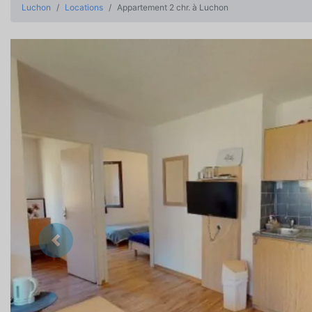
Luchon
Locations
Appartement 2 chr. à Luchon
Précedent