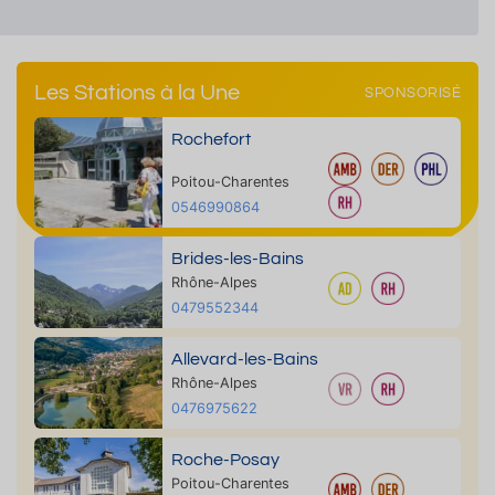
Les Stations à la Une
SPONSORISÉ
Rochefort
Poitou-Charentes
0546990864
Brides-les-Bains
Rhône-Alpes
0479552344
Allevard-les-Bains
Rhône-Alpes
0476975622
Roche-Posay
Poitou-Charentes