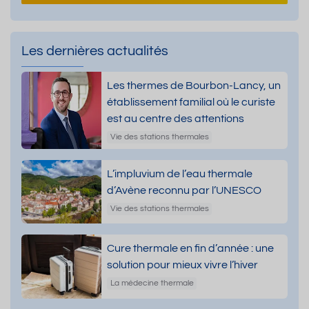
Les dernières actualités
Les thermes de Bourbon-Lancy, un
établissement familial où le curiste
est au centre des attentions
Vie des stations thermales
L’impluvium de l’eau thermale
d’Avène reconnu par l’UNESCO
Vie des stations thermales
Cure thermale en fin d’année : une
solution pour mieux vivre l’hiver
La médecine thermale