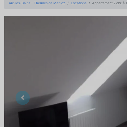
Aix-les-Bains - Thermes de Marlioz
Locations
Appartement 2 chr. à 
Précedent