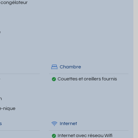
-congélateur
e
Chambre
e
Couettes et oreillers fournis
n
e-nique
s
Internet
Internet avec réseau Wifi