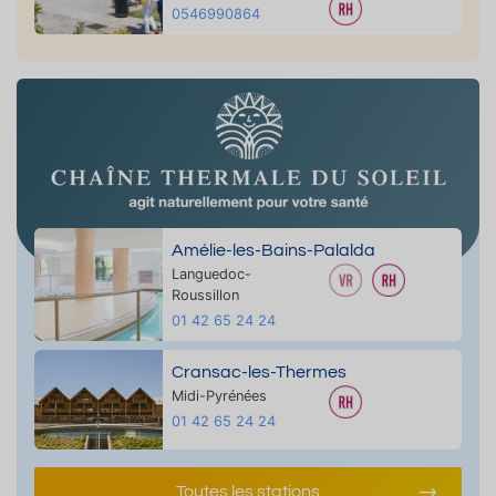
0546990864
Amélie-les-Bains-Palalda
Languedoc-
Roussillon
01 42 65 24 24
Cransac-les-Thermes
Midi-Pyrénées
01 42 65 24 24
Toutes les stations