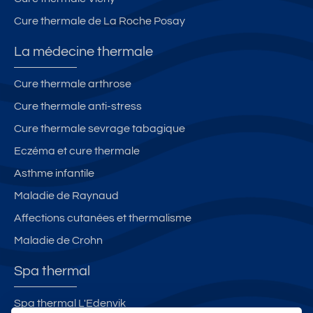
ai
ur
a
Cure thermale de La Roche Posay
n
is
g
s
te
e
La médecine thermale
s
Cure thermale arthrose
Cure thermale anti-stress
Cure thermale sevrage tabagique
Eczéma et cure thermale
Asthme infantile
Maladie de Raynaud
Affections cutanées et thermalisme
Maladie de Crohn
Spa thermal
Spa thermal L'Edenvik