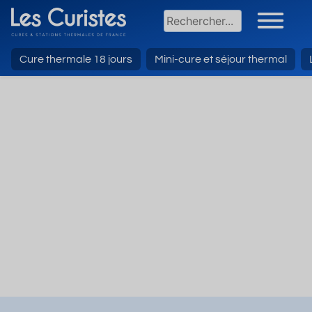
Cure thermale 18 jours
Mini-cure et séjour thermal