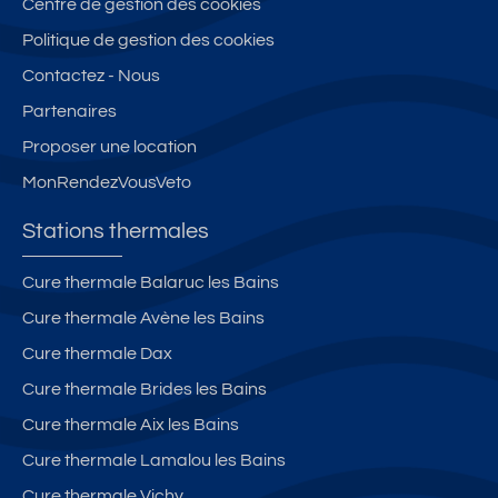
Centre de gestion des cookies
u
in
te
A
e
g
rr
B
Politique de gestion des cookies
e
c
a
Y
Contactez - Nous
x
al
s
L
Partenaires
c
m
s
O
e
e
e
N
Proposer une location
p
b
&
E
MonRendezVousVeto
ti
al
p
-
o
c
a
T
Stations thermales
n
o
rk
er
el
n
in
r
Cure thermale Balaruc les Bains
le
v
g
a
Cure thermale Avène les Bains
s
u
p
s
ur
e
ri
s
Cure thermale Dax
Ai
fo
v
e
Cure thermale Brides les Bains
x
rf
é
et
Cure thermale Aix les Bains
le
ai
G
s
t
a
Cure thermale Lamalou les Bains
B
c
r
Cure thermale Vichy