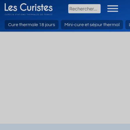
Cure thermale 18 jours
Mini-cure et séjour thermal