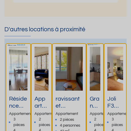
D'autres locations à proximité
Réside
App
ravissant
Gra
Joli
nce
arte
et
nd
F3
conte
ment
charmant
T2
meub
Appartement
Appartement
Appartement
Appartement
Appartement
mpora
de
appartem
hyp
lé
3
2
2
3
2 pièces
pièces
pièces
pièces
pièces
4 personnes
ine.
char
ent de 42
er
800m
4
4
4
4