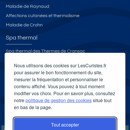
Maladie de Raynaud
Affections cutanées et thermalisme
Maladie de Crohn
Spa thermal
Spa thermal des Thermes de Cransac
La Parenthèse Obalia Institut
Nous utilisons des cookies sur LesCuristes.fr
Spa thermal de Borda
pour assurer le bon fonctionnement du site,
mesurer la fréquentation et personnaliser le
Célestins Spa Thermal
contenu affiché. Vous pouvez à tout moment
Carte cadeau spa Vichy
modifier vos choix. Pour en savoir plus, consultez
Carte cadeau spa Bagnoles-de-l'Orne
notre
politique de gestion des cookies
situé tout
en bas de la page.
Carte cadeau spa Saubusse
Carte cadeau spa Châtel-Guyon
Tout accepter