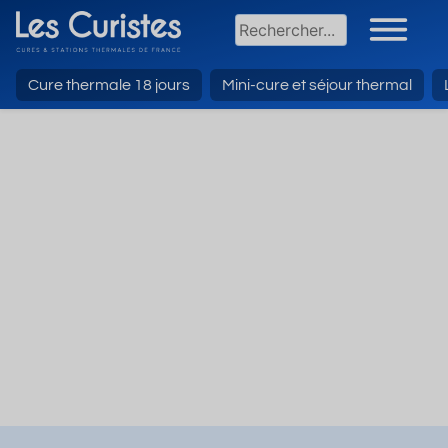
Cure thermale 18 jours
Mini-cure et séjour thermal