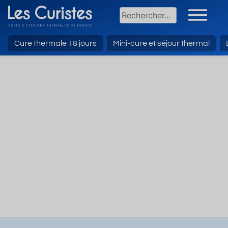
Cure thermale 18 jours
Mini-cure et séjour thermal