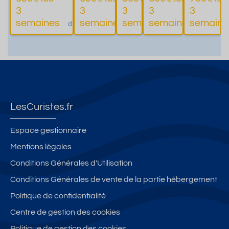
Appartem
avec
e
box
gara
3
3
3
3
3
Plus
Plus
Plus
ent
parkin
garag
ge
semaines
semaines
semaines
semaines
semaine
d'informations
d'informations
d'informations
d'inform
Entièreme
g
e &
sous
nt rénové -
privati
Wi-Fi
résid
f.
ence
LesCuristes.fr
Espace gestionnaire
Mentions légales
Conditions Générales d'Utilisation
Conditions Générales de vente de la partie hébergement
Politique de confidentialité
Centre de gestion des cookies
Politique de gestion des cookies