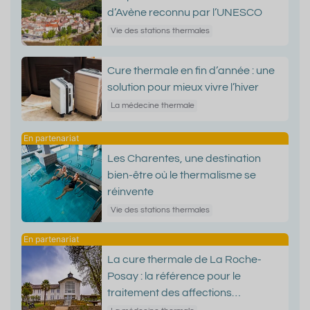
d’Avène reconnu par l’UNESCO
Vie des stations thermales
Cure thermale en fin d’année : une
solution pour mieux vivre l’hiver
La médecine thermale
Les Charentes, une destination
bien-être où le thermalisme se
réinvente
Vie des stations thermales
La cure thermale de La Roche-
Posay : la référence pour le
traitement des affections
dermatologiques