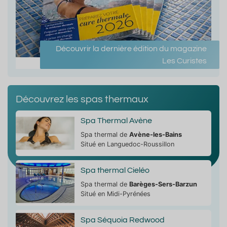
Découvrir la dernière édition du magazine
Les Curistes
Découvrez les spas thermaux
Spa Thermal Avène
Spa thermal de
Avène-les-Bains
Situé en Languedoc-Roussillon
Spa thermal Cieléo
Spa thermal de
Barèges-Sers-Barzun
Situé en Midi-Pyrénées
Spa Séquoia Redwood