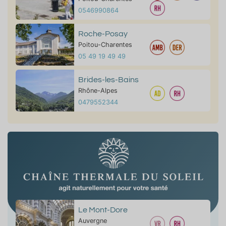
0546990864
Roche-Posay
Poitou-Charentes
05 49 19 49 49
Brides-les-Bains
Rhône-Alpes
0479552344
Le Mont-Dore
Auvergne