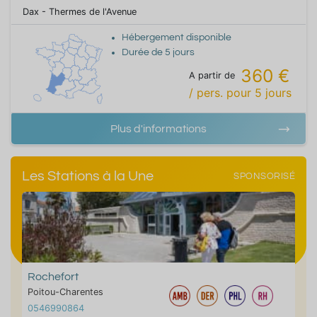
Dax - Thermes de l'Avenue
Hébergement disponible
Durée de
5
jours
360 €
A partir de
/ pers.
pour
5
jours
Plus d'informations
Les Stations à la Une
SPONSORISÉ
Rochefort
Poitou-Charentes
0546990864