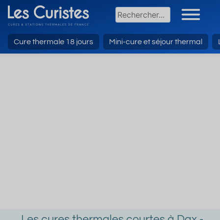
Cure thermale 18 jours
Mini-cure et séjour thermal
Les cures thermales courtes à Dax -