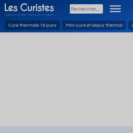
Cure thermale 18 jours
Mini-cure et séjour thermal