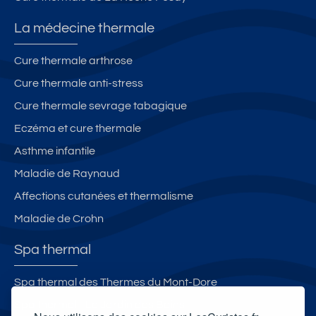
0
é
é
0
e,
e,
La médecine thermale
m
cl
cl
c
i
i
Cure thermale arthrose
ur
m
m
Cure thermale anti-stress
e,
,
,
c
w
w
Cure thermale sevrage tabagique
hi
ifi,
ifi,
Eczéma et cure thermale
e
p
p
Asthme infantile
n
a
a
a
rk
rk
Maladie de Raynaud
d
in
in
Affections cutanées et thermalisme
m
g.
g.
Maladie de Crohn
is,
2
Spa thermal
b
al
Spa thermal des Thermes du Mont-Dore
c
Spa thermal - Le Jardin des Bains
o