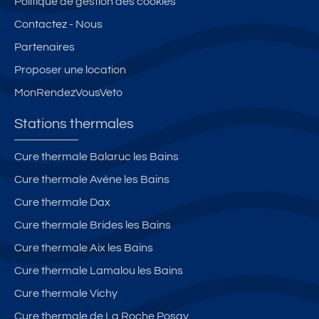
Politique de gestion des cookies
ur
m
m
Contactez - Nous
ni
d
d
Partenaires
,c
e
e
a
s
s
Proposer une location
v
th
th
MonRendezVousVeto
e
er
er
p
m
m
Stations thermales
ri
e
e
v
s,
s,
Cure thermale Balaruc les Bains
é
te
te
Cure thermale Avène les Bains
e,
rr
rr
cl
a
a
Cure thermale Dax
i
s
s
Cure thermale Brides les Bains
m
s
s
Cure thermale Aix les Bains
,
e
e
w
p
p
Cure thermale Lamalou les Bains
ifi,
ri
ri
Cure thermale Vichy
2
v
v
Cure thermale de La Roche Posay