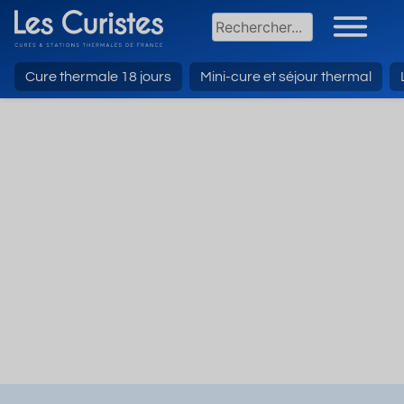
Cure thermale 18 jours
Mini-cure et séjour thermal