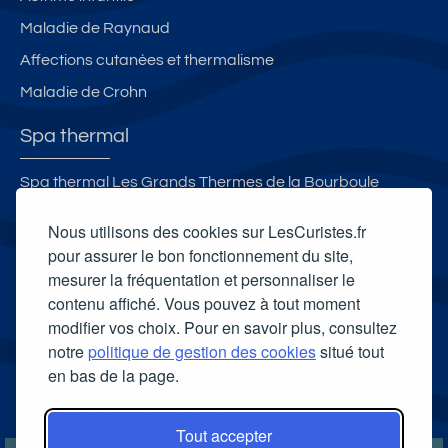
Maladie de Raynaud
Affections cutanées et thermalisme
Maladie de Crohn
Spa thermal
Spa thermal Les Grands Thermes de la Bourboule
Spa thermal Les Bains de Casteljaloux
Nous utilisons des cookies sur LesCuristes.fr
Spa thermal Les Bains d'Evahona
pour assurer le bon fonctionnement du site,
mesurer la fréquentation et personnaliser le
Spa thermal Salinea Spa
contenu affiché. Vous pouvez à tout moment
Carte cadeau spa Vichy
modifier vos choix. Pour en savoir plus, consultez
Carte cadeau spa Bagnoles-de-l'Orne
notre
politique de gestion des cookies
situé tout
en bas de la page.
Carte cadeau spa Saubusse
Carte cadeau spa Châtel-Guyon
Tout accepter