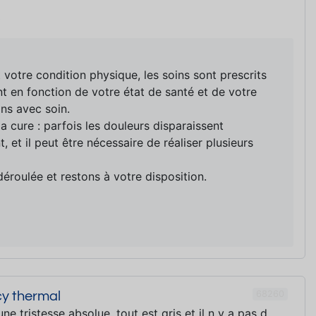
5
votre condition physique, les soins sont prescrits
t en fonction de votre état de santé et de votre
ons avec soin.
a cure : parfois les douleurs disparaissent
 et il peut être nécessaire de réaliser plusieurs
éroulée et restons à votre disposition.
68260
cy thermal
une tristesse absolue .tout est gris et il n y a pas d