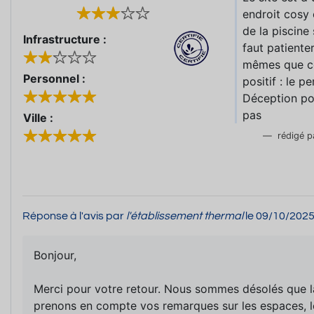
endroit cosy 
de la piscine
Infrastructure :
faut patiente
mêmes que ceu
Personnel :
positif : le 
Déception pou
pas
Ville :
rédigé p
Réponse à l'avis par
l'établissement thermal
le 09/10/202
Bonjour,
Merci pour votre retour. Nous sommes désolés que la
prenons en compte vos remarques sur les espaces, le