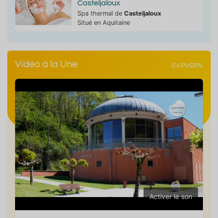
Casteljaloux
Spa thermal de
Casteljaloux
Situé en Aquitaine
Vidéo à la Une
CAPVERN
Activer le son