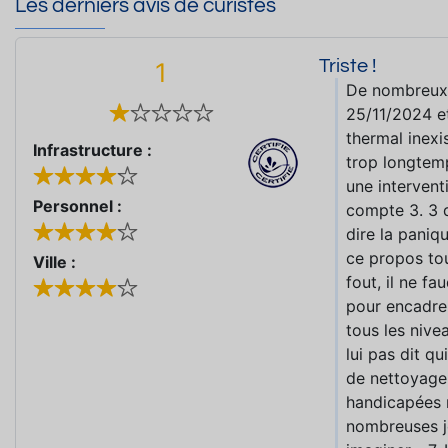
Les derniers avis de curistes
Triste !
1
De nombreux 
25/11/2024 e
thermal inexi
Infrastructure :
trop longtemp
une intervent
Personnel :
compte 3. 3 
dire la paniq
ce propos to
Ville :
fout, il ne f
pour encadrer
tous les nive
lui pas dit qu
de nettoyage 
handicapées 
nombreuses j