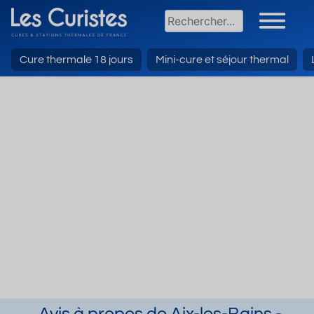
Cure thermale 18 jours
Mini-cure et séjour thermal