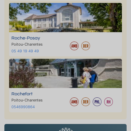
Roche-Posay
Poitou-Charentes
05 49 19 49 49
Rochefort
Poitou-Charentes
0546990864