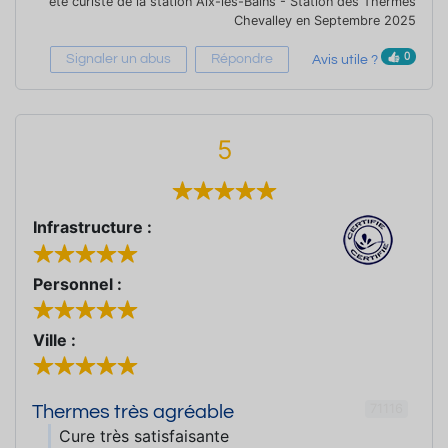
été curiste de la station Aix-les-Bains - Station des Thermes
Chevalley en Septembre 2025
0
Signaler un abus
Répondre
Avis utile ?
5
Infrastructure :
Personnel :
Ville :
71116
Thermes très agréable
Cure très satisfaisante