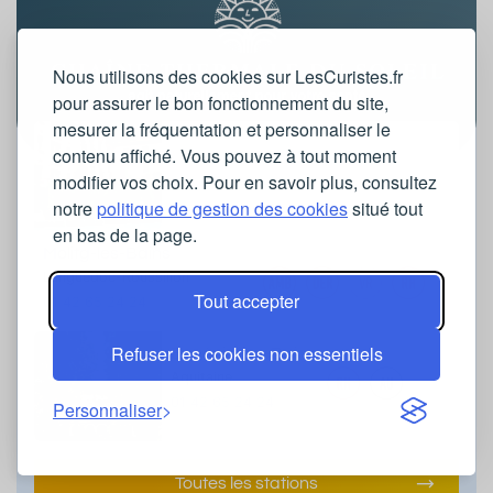
Nous utilisons des cookies sur LesCuristes.fr
pour assurer le bon fonctionnement du site,
mesurer la fréquentation et personnaliser le
contenu affiché. Vous pouvez à tout moment
modifier vos choix. Pour en savoir plus, consultez
notre
politique de gestion des cookies
situé tout
en bas de la page.
Molitg-les-Bains
Languedoc-Roussillon
Tout accepter
01 42 65 24 24
Refuser les cookies non essentiels
Eugénie-les-Bains
Aquitaine
01 42 65 24 24
Personnaliser
Toutes les stations