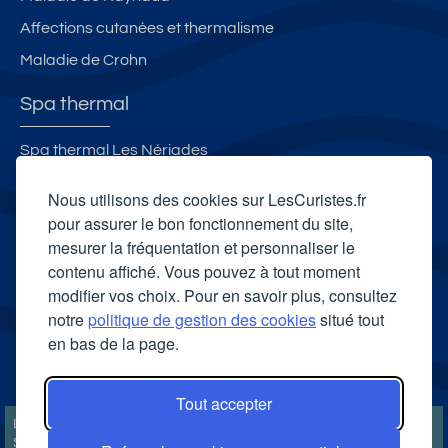
Affections cutanées et thermalisme
Maladie de Crohn
Spa thermal
Spa thermal Les Nériades
Spa thermal des Thermes de Bourbon l'Archambault
Nous utilisons des cookies sur LesCuristes.fr
Spa thermal Sensoria Rio
pour assurer le bon fonctionnement du site,
mesurer la fréquentation et personnaliser le
Spa thermal des Thermes de Contrexéville
contenu affiché. Vous pouvez à tout moment
Carte cadeau spa Vichy
modifier vos choix. Pour en savoir plus, consultez
Carte cadeau spa Bagnoles-de-l'Orne
notre
politique de gestion des cookies
situé tout
en bas de la page.
Carte cadeau spa Saubusse
Carte cadeau spa Châtel-Guyon
Tout accepter
LesCuristes.fr participe et est conforme à l'ensemble des
Spécifications et Politiques du Transparency & Consent Framework