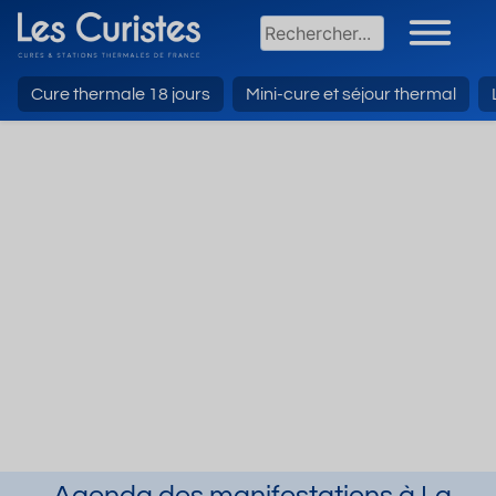
Cure thermale 18 jours
Mini-cure et séjour thermal