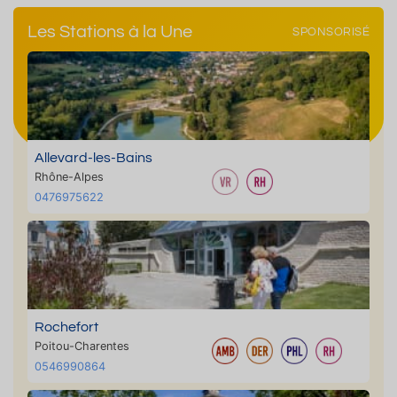
Les Stations à la Une
SPONSORISÉ
Allevard-les-Bains
Rhône-Alpes
0476975622
Rochefort
Poitou-Charentes
0546990864