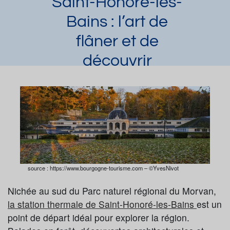
Saint-Honoré-les-
Bains : l’art de
flâner et de
découvrir
Casey
Article publié par
le 13/08/2025 et mis
à jour le 14/10/2025
Demander une documentation
source : https://www.bourgogne-tourisme.com – ©YvesNivot
Nichée au sud du Parc naturel régional du Morvan,
la station thermale de Saint-Honoré-les-Bains
est un
point de départ idéal pour explorer la région.