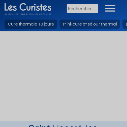
Cure thermale 18 jours
Mini-cure et séjour thermal