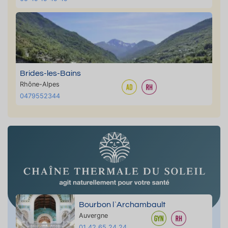
Brides-les-Bains
Rhône-Alpes
0479552344
Bourbon l`Archambault
Auvergne
01 42 65 24 24