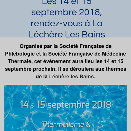
Les 14 et 15
septembre 2018,
rendez-vous à La
Léchère Les Bains
pour les Premières
Organisé par la Société Française de
Phlébologie et la Société Française de Médecine
Journées Phlébo-
Thermale, cet événement aura lieu les 14 et 15
Thermes
septembre prochain. Il se déroulera aux thermes
de la
Léchère les Bains
.
Laura Dupuy
Article publié par
le 13/09/2018
et mis à jour le 06/07/2023
Auvergne
La Léchère
Demander une documentation