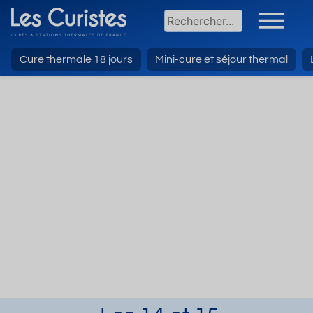
Cure thermale 18 jours
Mini-cure et séjour thermal