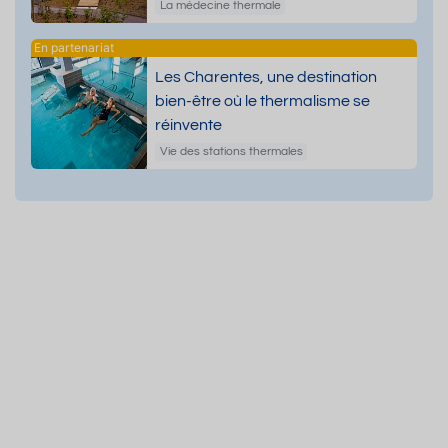
dermatologiques
La médecine thermale
Les Charentes, une destination
bien-être où le thermalisme se
réinvente
Vie des stations thermales