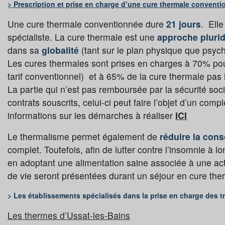
> Prescription et prise en charge d’une cure thermale convent
Une cure thermale conventionnée dure
21 jours
. Elle
spécialiste. La cure thermale est une
approche plurid
dans sa
globalité
(tant sur le plan physique que psyc
Les cures thermales sont prises en charges à 70% pour
tarif conventionnel) et à 65% de la cure thermale pas l
La partie qui n’est pas remboursée par la sécurité so
contrats souscrits, celui-ci peut faire l’objet d’un co
informations sur les démarches à réaliser
ICI
Le thermalisme permet également de
réduire la co
complet. Toutefois, afin de lutter contre l’insomnie à l
en adoptant une alimentation saine associée à une act
de vie seront présentées durant un séjour en cure ther
> Les établissements spécialisés dans la prise en charge des 
Les thermes d’Ussat-les-Bains