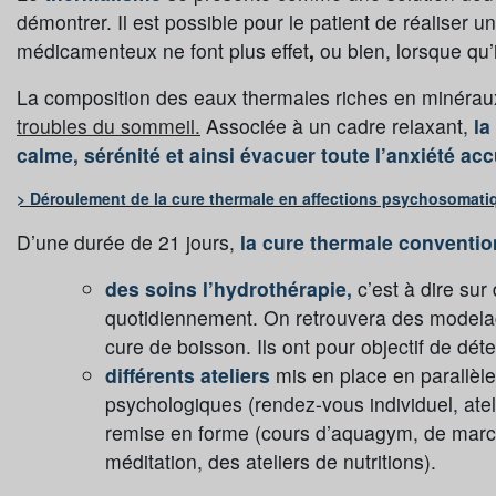
démontrer. Il est possible pour le patient de réaliser u
médicamenteux ne font plus effet
,
ou bien, lorsque qu’
La composition des eaux thermales riches en minéraux 
troubles du sommeil.
Associée à un cadre relaxant,
la
calme, sérénité et ainsi évacuer toute l’anxiété ac
> Déroulement de la cure thermale en affections psychosomati
D’une durée de 21 jours,
la cure thermale conventi
des soins l’hydrothérapie,
c’est à dire sur
quotidiennement. On retrouvera des modelage
cure de boisson. Ils ont pour objectif de déte
différents ateliers
mis en place en parall
psychologiques (rendez-vous individuel, at
remise en forme (cours d’aquagym, de march
méditation, des ateliers de nutritions).