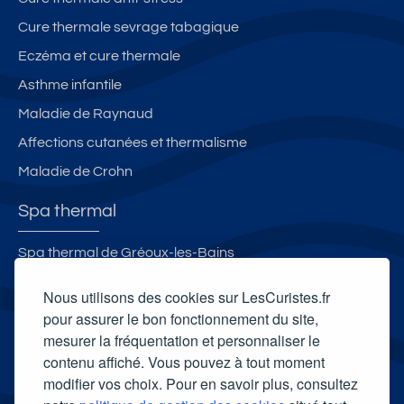
Cure thermale sevrage tabagique
Eczéma et cure thermale
Asthme infantile
Maladie de Raynaud
Affections cutanées et thermalisme
Maladie de Crohn
Spa thermal
Spa thermal de Gréoux-les-Bains
Spa Thermal de Santenay
Nous utilisons des cookies sur LesCuristes.fr
Spa thermal des Thermes de Luxeuil-les-Bains
pour assurer le bon fonctionnement du site,
mesurer la fréquentation et personnaliser le
Spa thermal des Thermes du Mont-Dore
contenu affiché. Vous pouvez à tout moment
Carte cadeau spa Vichy
modifier vos choix. Pour en savoir plus, consultez
Carte cadeau spa Bagnoles-de-l'Orne