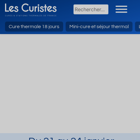
Cure thermale 18 jours
Mini-cure et séjour thermal