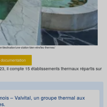
er/destination/une-station-bien-etre/les-thermes/
documentation
23, il compte 15 établissements thermaux répartis sur
mois – Valvital, un groupe thermal aux
es.