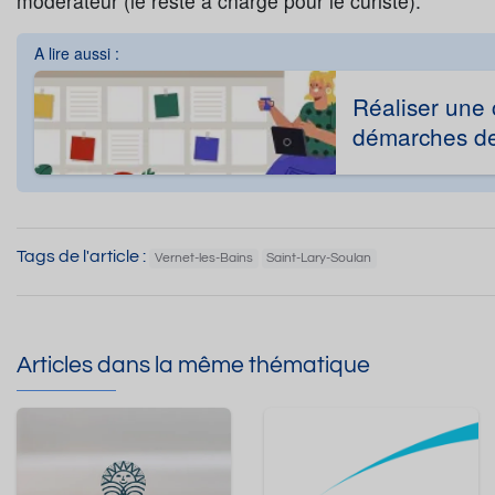
modérateur (le reste à charge pour le curiste).
A lire aussi :
Réaliser une 
démarches de
Tags de l'article :
Vernet-les-Bains
Saint-Lary-Soulan
Articles dans la même thématique