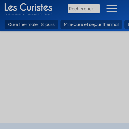
Cure thermale 18 jours
Mini-cure et séjour thermal