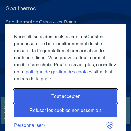
Spa thermal
Spa thermal de Gréoux-les-Bains
Spa thermal Royatonic
Nous utilisons des cookies sur LesCuristes.fr
La Parenthèse Obalia Institut
pour assurer le bon fonctionnement du site,
mesurer la fréquentation et personnaliser le
Spa Les Bains de Neyrac
contenu affiché. Vous pouvez à tout moment
Carte cadeau spa Vichy
modifier vos choix. Pour en savoir plus, consultez
Carte cadeau spa Bagnoles-de-l'Orne
notre
politique de gestion des cookies
situé tout
en bas de la page.
Carte cadeau spa Saubusse
Carte cadeau spa Châtel-Guyon
Tout accepter
LesCuristes.fr participe et est conforme à l'ensemble des
Spécifications et Politiques du Transparency & Consent Framework
Refuser les cookies non essentiels
de l'IAB Europe et utilise la Consent Management Platform n°92.
Vous pouvez modifier vos choix à tout moment en
cliquant ici
.
Personnaliser