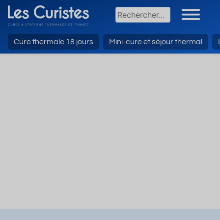
Cure thermale 18 jours
Mini-cure et séjour thermal