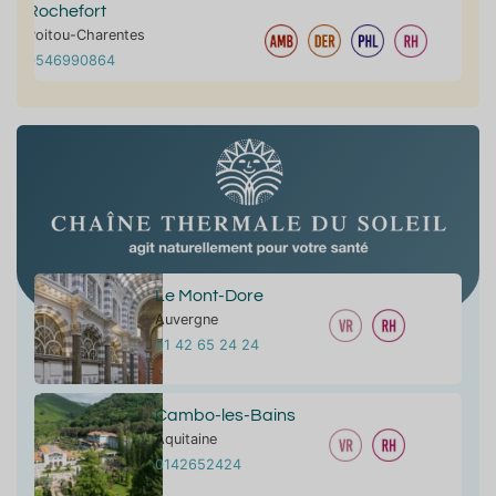
Rochefort
Poitou-Charentes
0546990864
Le Mont-Dore
Auvergne
01 42 65 24 24
Cambo-les-Bains
Aquitaine
0142652424