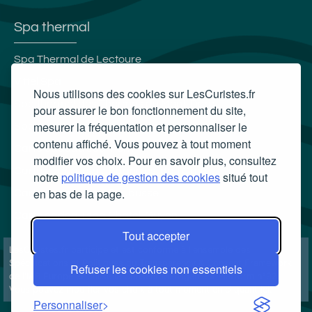
Spa thermal
Spa Thermal de Lectoure
Vittel Spa
Nous utilisons des cookies sur LesCuristes.fr
Spa thermal des Thermes du Mont-Dore
pour assurer le bon fonctionnement du site,
mesurer la fréquentation et personnaliser le
Spa Villa Pompéi
contenu affiché. Vous pouvez à tout moment
Carte cadeau spa Vichy
modifier vos choix. Pour en savoir plus, consultez
Carte cadeau spa Bagnoles-de-l'Orne
notre
politique de gestion des cookies
situé tout
en bas de la page.
Carte cadeau spa Saubusse
Carte cadeau spa Châtel-Guyon
Tout accepter
LesCuristes.fr participe et est conforme à l'ensemble des
Spécifications et Politiques du Transparency & Consent Framework
Refuser les cookies non essentiels
de l'IAB Europe et utilise la Consent Management Platform n°92.
Vous pouvez modifier vos choix à tout moment en
cliquant ici
.
Personnaliser