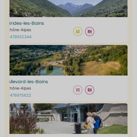
Brides-les-Bains
Rhône-Alpes
0479552344
Allevard-les-Bains
Rhône-Alpes
0476975622