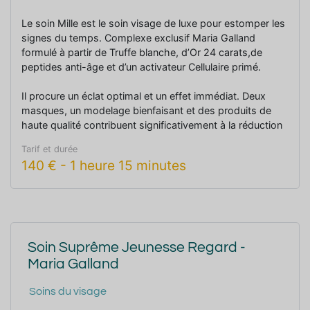
Le soin Mille est le soin visage de luxe pour estomper les
signes du temps. Complexe exclusif Maria Galland
formulé à partir de Truffe blanche, d’Or 24 carats,de
peptides anti-âge et d’un activateur Cellulaire primé.
Il procure un éclat optimal et un effet immédiat. Deux
masques, un modelage bienfaisant et des produits de
haute qualité contribuent significativement à la réduction
des rides, à la régénération et à la fermeté de la peau.
Tarif et durée
140
€
-
1 heure 15 minutes
Ce soin exclusif est idéal pour les peaux les plus
exigeantes dès 40 ans.
Soin Suprême Jeunesse Regard -
Maria Galland
Soins du visage