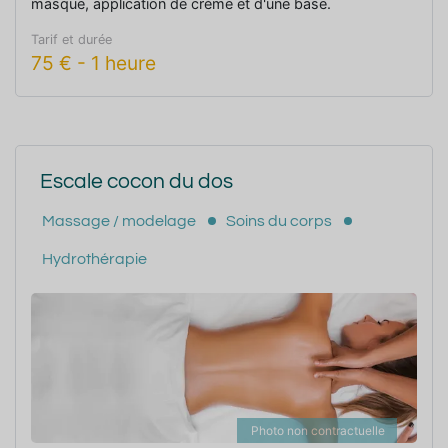
masque, application de crème et d'une base.
Tarif et durée
75
€
-
1 heure
Escale cocon du dos
Massage / modelage
Soins du corps
Hydrothérapie
Photo non contractuelle