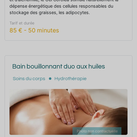
dépense énergétique des cellules responsables du
stockage des graisses, les adipocytes.
Amincissement, raffermissement et réduction de l’effet
Tarif et durée
peau d’orange sont prouvés par des tests cliniques.
85
€
-
50 minutes
Bain bouillonnant duo aux huiles
Soins du corps
Hydrothérapie
Photo non contractuelle