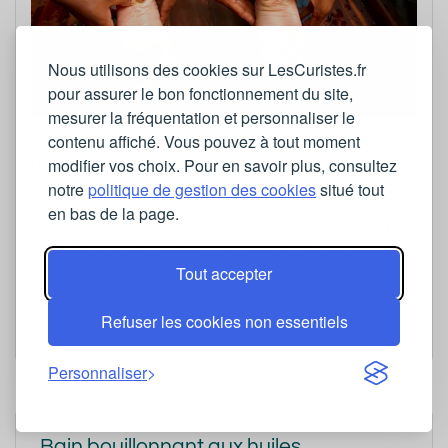
Nous utilisons des cookies sur LesCuristes.fr
pour assurer le bon fonctionnement du site,
Photo non contractuelle
mesurer la fréquentation et personnaliser le
contenu affiché. Vous pouvez à tout moment
modifier vos choix. Pour en savoir plus, consultez
Un modelage visage tout en douceur avec de l’huile
d’Argan.
notre
politique de gestion des cookies
situé tout
en bas de la page.
Cette huile est réputée pour ses propriétés anti-âge. Elle
vous aidera à lutter contre le vieillissement et hydratera
intensément votre peau.
Tout accepter
Tarif et durée
Refuser les cookies non essentiels
40
€
-
15 minutes
Personnaliser
Bain bouillonnant aux huiles