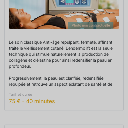
Photo non contractuelle
Le soin classique Anti-âge repulpant, fermeté, affinant
traite le vieillissement cutané. L’endermolift est la seule
technique qui stimule naturellement la production de
collagène et d’élastine pour ainsi redensifier la peau en
profondeur.
Progressivement, la peau est clarifiée, redensifiée,
repulpée et retrouve un aspect éclatant de santé et de
jeunesse. Les traits sont lissés, les rides et ridules se
Tarif et durée
comblent de l’intérieur, l’ovale du visage se redessine.
75
€
-
40 minutes