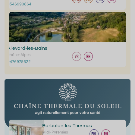
0546990864
Allevard-les-Bains
Rhône-Alpes
0476975622
Barbotan-les-Thermes
Midi-Pyrénées