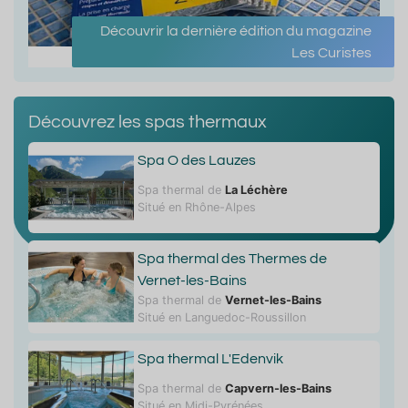
Découvrir la dernière édition du magazine
Les Curistes
Découvrez les spas thermaux
Spa O des Lauzes
Spa thermal de
La Léchère
Situé en Rhône-Alpes
Spa thermal des Thermes de
Vernet-les-Bains
Spa thermal de
Vernet-les-Bains
Situé en Languedoc-Roussillon
Spa thermal L'Edenvik
Spa thermal de
Capvern-les-Bains
Situé en Midi-Pyrénées