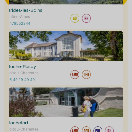
Brides-les-Bains
Rhône-Alpes
0479552344
Roche-Posay
Poitou-Charentes
05 49 19 49 49
Rochefort
Poitou-Charentes