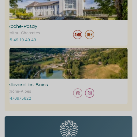
Roche-Posay
Poitou-Charentes
05 49 19 49 49
Allevard-les-Bains
Rhône-Alpes
0476975622