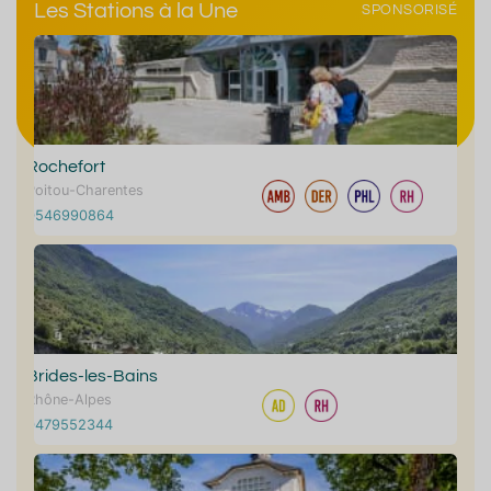
Les Stations à la Une
SPONSORISÉ
Rochefort
Poitou-Charentes
0546990864
Brides-les-Bains
Rhône-Alpes
0479552344