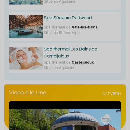
Situé en Aquitaine
Spa Séquoia Redwood
Spa thermal de
Vals-les-Bains
Situé en Rhône-Alpes
Spa thermal Les Bains de
Casteljaloux
Spa thermal de
Casteljaloux
Situé en Aquitaine
Vidéo à la Une
CAPVERN