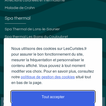
Affections cutanées et thermalisme
Maladie de Crohn
Spa thermal
Spa Thermal de Lons-le-Saunier
Spa thermal Les Bains du Couloubret
Spa et Espace thermoludique Ressources & Vous des
Nous utilisons des cookies sur LesCuristes.fr
Thermes de Luchon
pour assurer le bon fonctionnement du site,
mesurer la fréquentation et personnaliser le
Spa thermal Therma Salina
contenu affiché. Vous pouvez à tout moment
Carte cadeau spa Vichy
modifier vos choix. Pour en savoir plus, consultez
Carte cadeau spa Bagnoles-de-l'Orne
notre
politique de gestion des cookies
situé tout
en bas de la page.
Carte cadeau spa Saubusse
Carte cadeau spa Châtel-Guyon
Tout accepter
LesCuristes.fr participe et est conforme à l'ensemble des
Spécifications et Politiques du Transparency & Consent Framework