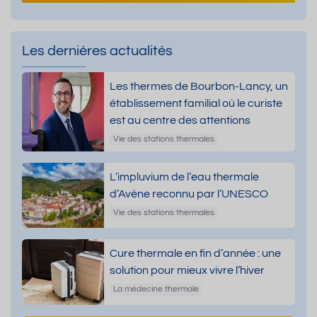
Les dernières actualités
Les thermes de Bourbon-Lancy, un
établissement familial où le curiste
est au centre des attentions
Vie des stations thermales
L’impluvium de l’eau thermale
d’Avène reconnu par l’UNESCO
Vie des stations thermales
Cure thermale en fin d’année : une
solution pour mieux vivre l’hiver
La médecine thermale