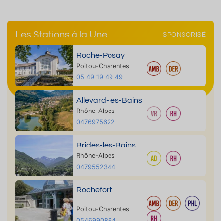
Les Stations à la Une
SPONSORISÉ
Roche-Posay
Poitou-Charentes
05 49 19 49 49
Allevard-les-Bains
Rhône-Alpes
0476975622
Brides-les-Bains
Rhône-Alpes
0479552344
Rochefort
Poitou-Charentes
0546990864