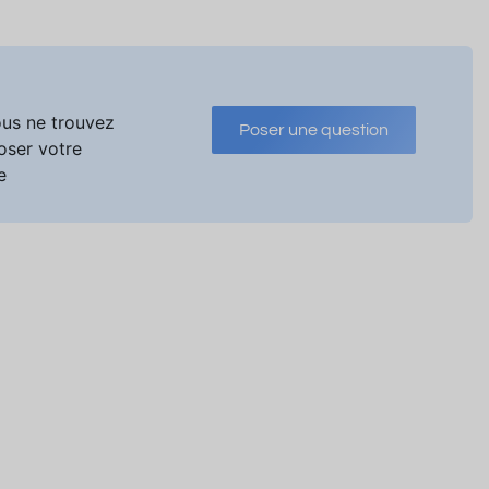
ous ne trouvez
Poser une question
poser votre
e