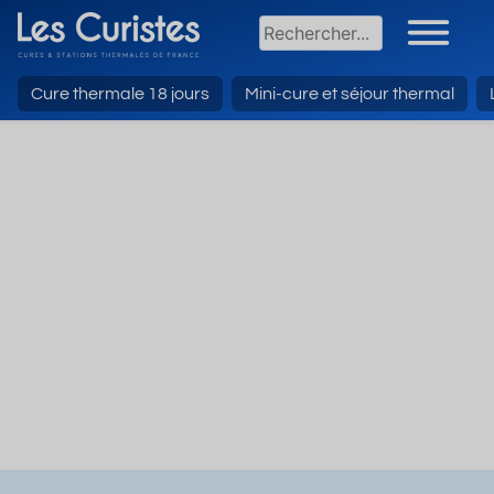
Cure thermale 18 jours
Mini-cure et séjour thermal