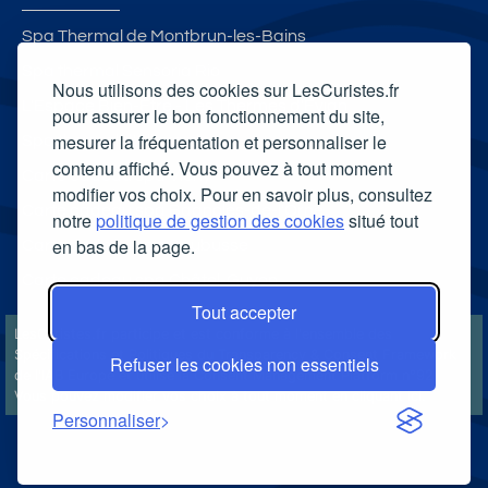
Spa Thermal de Montbrun-les-Bains
Spa thermal Sensoria Rio
Nous utilisons des cookies sur LesCuristes.fr
L'Espace Bien-Être - Les Thermes d'Evian
pour assurer le bon fonctionnement du site,
mesurer la fréquentation et personnaliser le
Spa thermal d'Allevard
contenu affiché. Vous pouvez à tout moment
Carte cadeau spa Vichy
modifier vos choix. Pour en savoir plus, consultez
Carte cadeau spa Bagnoles-de-l'Orne
notre
politique de gestion des cookies
situé tout
en bas de la page.
Carte cadeau spa Saubusse
Carte cadeau spa Châtel-Guyon
Tout accepter
LesCuristes.fr participe et est conforme à l'ensemble des
Spécifications et Politiques du Transparency & Consent Framework
Refuser les cookies non essentiels
de l'IAB Europe et utilise la Consent Management Platform n°92.
Vous pouvez modifier vos choix à tout moment en
cliquant ici
.
Personnaliser