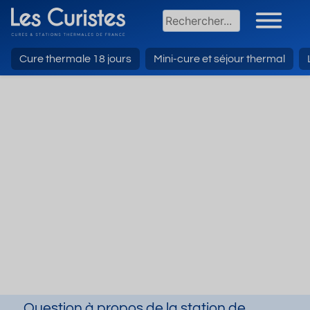
Cure thermale 18 jours
Mini-cure et séjour thermal
Question à propos de la station de