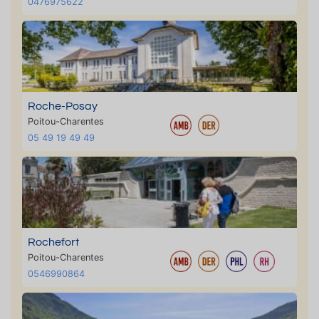
0476975622
Roche-Posay
Poitou-Charentes
05 49 19 49 49
Rochefort
Poitou-Charentes
0546990864