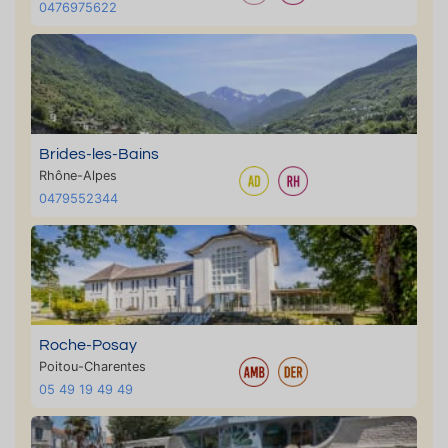
0476975622
Brides-les-Bains
Rhône-Alpes
0479552344
Roche-Posay
Poitou-Charentes
05 49 19 49 49