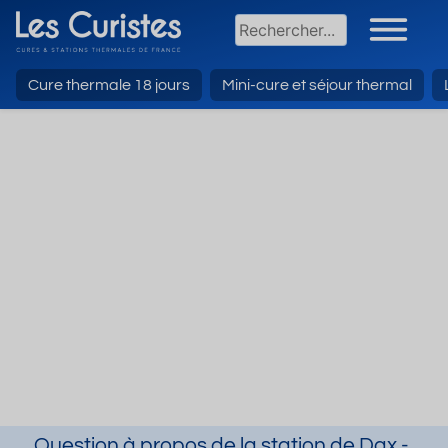
Cure thermale 18 jours
Mini-cure et séjour thermal
Question à propos de la station de Dax -