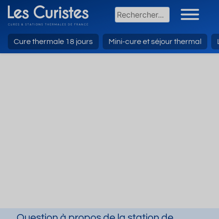
Cure thermale 18 jours
Mini-cure et séjour thermal
Question à propos de la station de