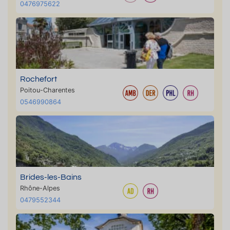
0476975622
Rochefort
Poitou-Charentes
0546990864
Brides-les-Bains
Rhône-Alpes
0479552344