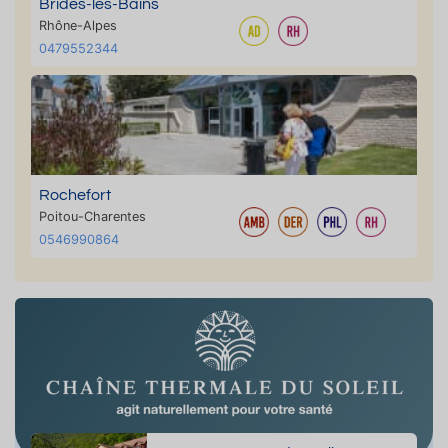
Brides-les-Bains
Rhône-Alpes
0479552344
Rochefort
Poitou-Charentes
0546990864