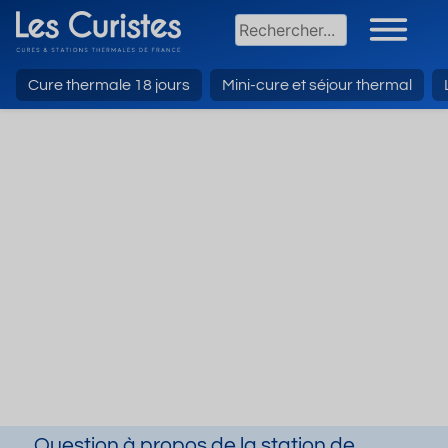
Cure thermale 18 jours
Mini-cure et séjour thermal
Question à propos de la station de