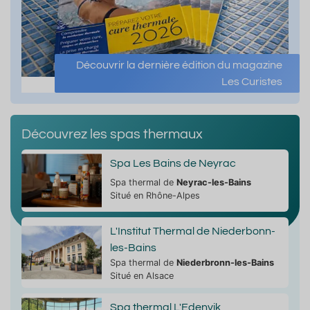
Découvrir la dernière édition du magazine
Les Curistes
Découvrez les spas thermaux
Spa Les Bains de Neyrac
Spa thermal de
Neyrac-les-Bains
Situé en Rhône-Alpes
L'Institut Thermal de Niederbonn-
les-Bains
Spa thermal de
Niederbronn-les-Bains
Situé en Alsace
Spa thermal L'Edenvik