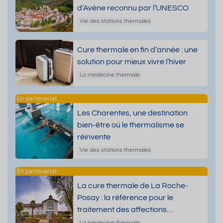
d’Avène reconnu par l’UNESCO
Vie des stations thermales
Cure thermale en fin d’année : une
solution pour mieux vivre l’hiver
La médecine thermale
Les Charentes, une destination
bien-être où le thermalisme se
réinvente
Vie des stations thermales
La cure thermale de La Roche-
Posay : la référence pour le
traitement des affections
dermatologiques
La médecine thermale