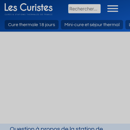
Cure thermale 18 jours
Mini-cure et séjour thermal
Question à propos de la station de