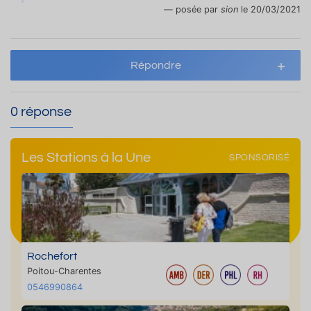
posée par
sion
le 20/03/2021
Répondre
0 réponse
Les Stations à la Une
SPONSORISÉ
Rochefort
Poitou-Charentes
0546990864