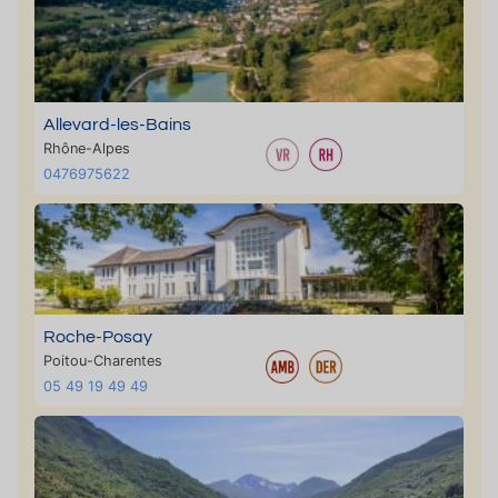
Allevard-les-Bains
Rhône-Alpes
0476975622
Roche-Posay
Poitou-Charentes
05 49 19 49 49