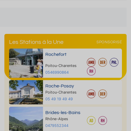
Les Stations à la Une
SPONSORISÉ
Rochefort
Poitou-Charentes
0546990864
Roche-Posay
Poitou-Charentes
05 49 19 49 49
Brides-les-Bains
Rhône-Alpes
0479552344