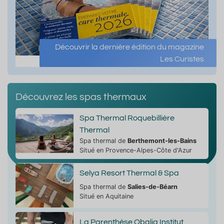
Découvrir la dernière édition du magazine
Les Curistes
Découvrez les spas thermaux
Spa Thermal Roquebillière
Thermal
Spa thermal de
Berthemont-les-Bains
Situé en Provence-Alpes-Côte d'Azur
Selya Resort Thermal & Spa
Spa thermal de
Salies-de-Béarn
Situé en Aquitaine
La Parenthèse Obalia Institut