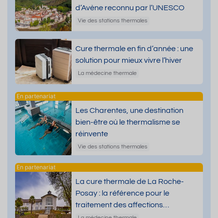
d’Avène reconnu par l’UNESCO
Vie des stations thermales
Cure thermale en fin d’année : une
solution pour mieux vivre l’hiver
La médecine thermale
Les Charentes, une destination
bien-être où le thermalisme se
réinvente
Vie des stations thermales
La cure thermale de La Roche-
Posay : la référence pour le
traitement des affections
dermatologiques
La médecine thermale