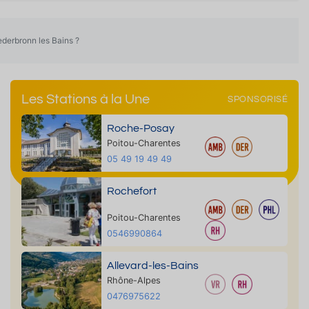
ederbronn les Bains ?
Les Stations à la Une
SPONSORISÉ
Roche-Posay
Poitou-Charentes
05 49 19 49 49
Rochefort
Poitou-Charentes
0546990864
Allevard-les-Bains
Rhône-Alpes
0476975622