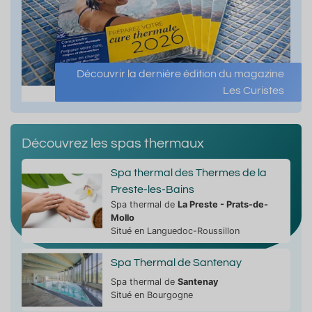
Découvrir la dernière édition du magazine
Les Curistes
Découvrez les spas thermaux
Spa thermal des Thermes de la
Preste-les-Bains
Spa thermal de
La Preste - Prats-de-
Mollo
Situé en Languedoc-Roussillon
Spa Thermal de Santenay
Spa thermal de
Santenay
Situé en Bourgogne