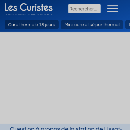
Cure thermale 18 jours
Mini-cure et séjour thermal
Question à propos de la station de Ussat-