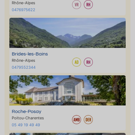
Rhône-Alpes
0476975622
Brides-les-Bains
Rhône-Alpes
0479552344
Roche-Posay
Poitou-Charentes
05 49 19 49 49