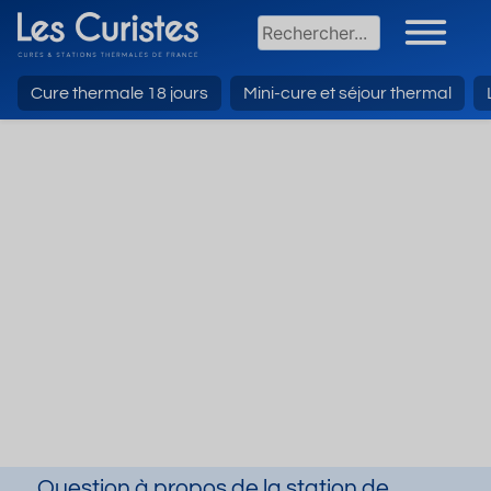
Cure thermale 18 jours
Mini-cure et séjour thermal
Question à propos de la station de