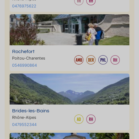
0476975622
Rochefort
Poitou-Charentes
0546990864
Brides-les-Bains
Rhône-Alpes
0479552344