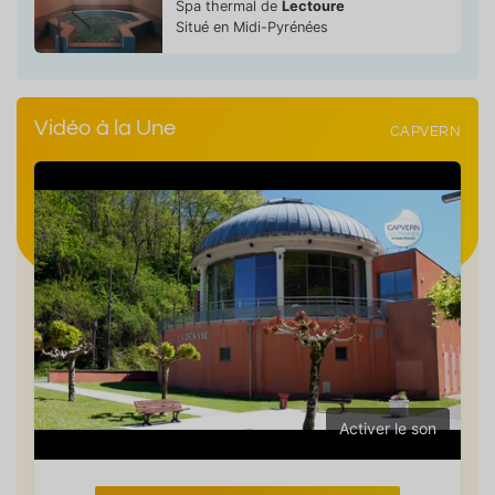
Spa thermal de
Lectoure
Situé en Midi-Pyrénées
Vidéo à la Une
CAPVERN
Activer le son