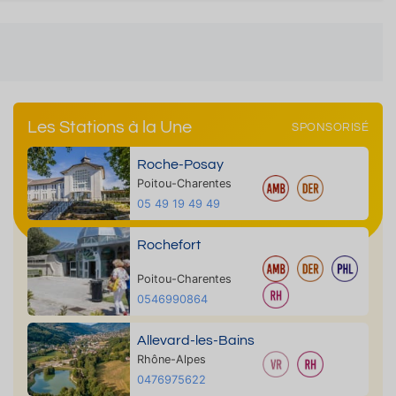
Les Stations à la Une
SPONSORISÉ
Roche-Posay
Poitou-Charentes
05 49 19 49 49
Rochefort
Poitou-Charentes
0546990864
Allevard-les-Bains
Rhône-Alpes
0476975622