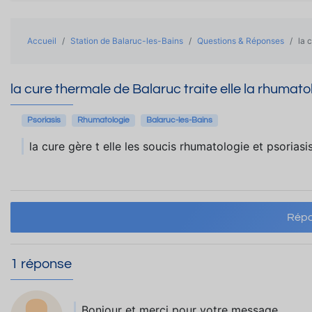
Accueil
Station de Balaruc-les-Bains
Questions & Réponses
la 
la cure thermale de Balaruc traite elle la rhumatol
Psoriasis
Rhumatologie
Balaruc-les-Bains
la cure gère t elle les soucis rhumatologie et psoriasi
Répo
1 réponse
Bonjour et merci pour votre message