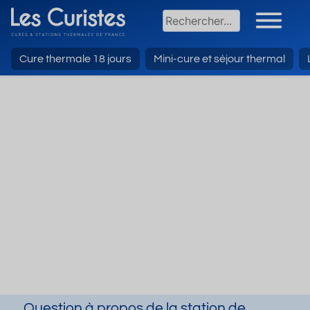
Cure thermale 18 jours
Mini-cure et séjour thermal
Question à propos de la station de