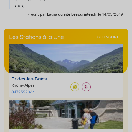
Laura
- écrit par
Laura du site Lescuristes.fr
le 14/05/2019
Les Stations à la Une
SPONSORISÉ
Brides-les-Bains
Rhône-Alpes
0479552344