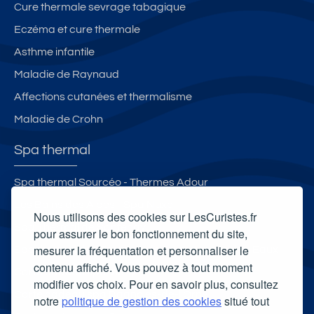
Cure thermale sevrage tabagique
Eczéma et cure thermale
Asthme infantile
Maladie de Raynaud
Affections cutanées et thermalisme
Maladie de Crohn
Spa thermal
Spa thermal Sourcéo - Thermes Adour
Les Bains des Alpes - Spa Nuxe
Nous utilisons des cookies sur LesCuristes.fr
Spa Thermal de Santenay
pour assurer le bon fonctionnement du site,
mesurer la fréquentation et personnaliser le
Spa thermal des Thermes de Saint-Amand-les-Eaux
contenu affiché. Vous pouvez à tout moment
Carte cadeau spa Vichy
modifier vos choix. Pour en savoir plus, consultez
Carte cadeau spa Bagnoles-de-l'Orne
notre
politique de gestion des cookies
situé tout