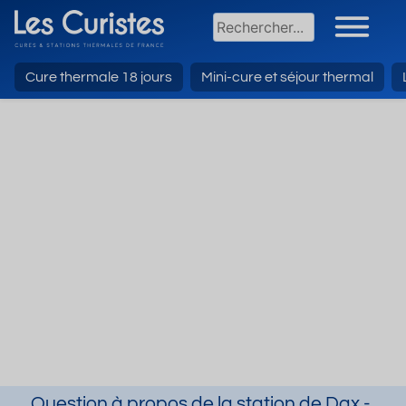
Cure thermale 18 jours
Mini-cure et séjour thermal
Question à propos de la station de Dax -