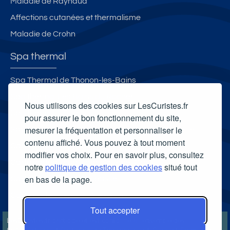
Maladie de Raynaud
Affections cutanées et thermalisme
Maladie de Crohn
Spa thermal
Spa Thermal de Thonon-les-Bains
Spa thermal Les Bains du Rocher
Nous utilisons des cookies sur LesCuristes.fr
Spa thermal L'Edenvik
pour assurer le bon fonctionnement du site,
mesurer la fréquentation et personnaliser le
Spa thermal de la station thermale de la Chaldette
contenu affiché. Vous pouvez à tout moment
Carte cadeau spa Vichy
modifier vos choix. Pour en savoir plus, consultez
Carte cadeau spa Bagnoles-de-l'Orne
notre
politique de gestion des cookies
situé tout
en bas de la page.
Carte cadeau spa Saubusse
Carte cadeau spa Châtel-Guyon
Tout accepter
LesCuristes.fr participe et est conforme à l'ensemble des