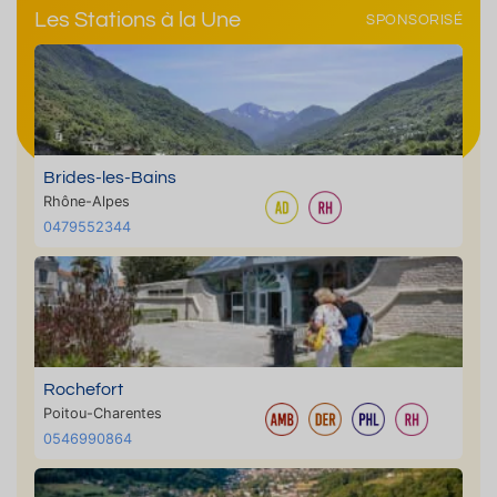
Les Stations à la Une
SPONSORISÉ
Brides-les-Bains
Rhône-Alpes
0479552344
Rochefort
Poitou-Charentes
0546990864