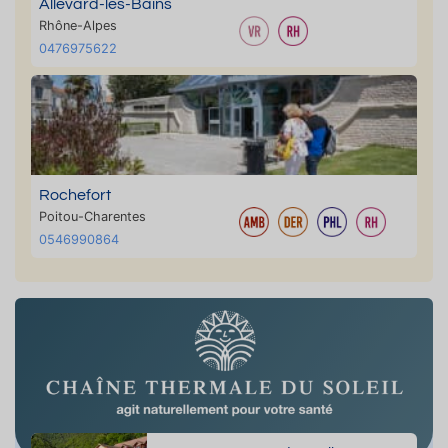
Allevard-les-Bains
Rhône-Alpes
0476975622
Rochefort
Poitou-Charentes
0546990864