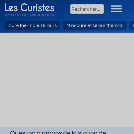
Cure thermale 18 jours
Mini-cure et séjour thermal
Question à propos de la station de