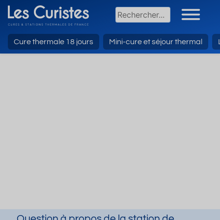
Cure thermale 18 jours
Mini-cure et séjour thermal
Question à propos de la station de