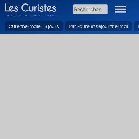
Cure thermale 18 jours
Mini-cure et séjour thermal