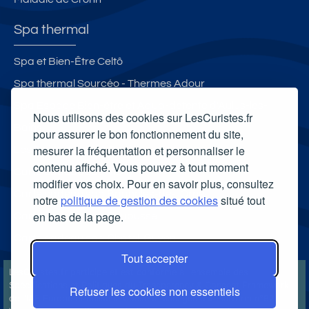
Spa thermal
Spa et Bien-Être Celtô
Spa thermal Sourcéo - Thermes Adour
Spa Espace Bien-être et Aqua-détente d'Aulus-les-
Nous utilisons des cookies sur LesCuristes.fr
Bains
pour assurer le bon fonctionnement du site,
mesurer la fréquentation et personnaliser le
Les Bains du Mont-Blanc
contenu affiché. Vous pouvez à tout moment
Carte cadeau spa Vichy
modifier vos choix. Pour en savoir plus, consultez
Carte cadeau spa Bagnoles-de-l'Orne
notre
politique de gestion des cookies
situé tout
en bas de la page.
Carte cadeau spa Saubusse
Carte cadeau spa Châtel-Guyon
Tout accepter
LesCuristes.fr participe et est conforme à l'ensemble des
Spécifications et Politiques du Transparency & Consent Framework
Refuser les cookies non essentiels
de l'IAB Europe et utilise la Consent Management Platform n°92.