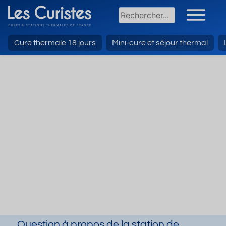
Cure thermale 18 jours
Mini-cure et séjour thermal
Question à propos de la station de