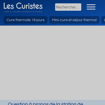
Cure thermale 18 jours
Mini-cure et séjour thermal
Question à propos de la station de