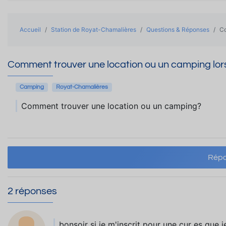
Accueil
Station de Royat-Chamalières
Questions & Réponses
Co
Comment trouver une location ou un camping lor
Camping
Royat-Chamalières
Comment trouver une location ou un camping?
Répo
2 réponses
bonsoir si je m'inscrit pour une cur es qu