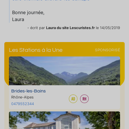
Bonne journée,
Laura
- écrit par
Laura du site Lescuristes.fr
le 14/05/2019
Les Stations à la Une
SPONSORISÉ
Brides-les-Bains
Rhône-Alpes
0479552344