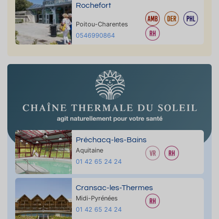
Rochefort
Poitou-Charentes
0546990864
Préchacq-les-Bains
Aquitaine
01 42 65 24 24
Cransac-les-Thermes
Midi-Pyrénées
01 42 65 24 24