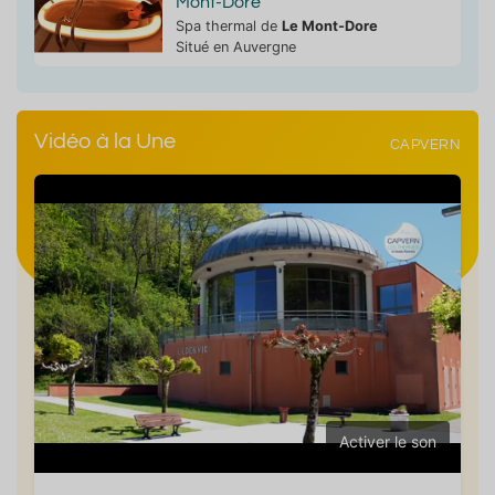
Mont-Dore
Spa thermal de
Le Mont-Dore
Situé en Auvergne
Vidéo à la Une
CAPVERN
Activer le son