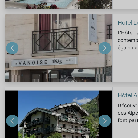
Hôtel L
L’Hôtel 
contempo
égalemen
Hôtel A
Découvre
des Alpe
font par