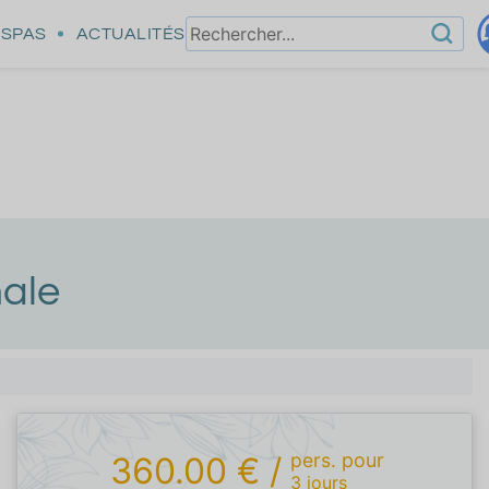
SPAS
ACTUALITÉS
male
pers.
pour
360.00 €
/
3
jours