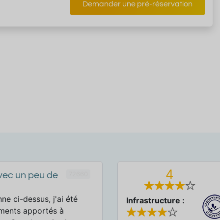
Demander une pré-réservation
4
72660
vec un peu de
e ci-dessus, j'ai été
Infrastructure :
ments apportés à